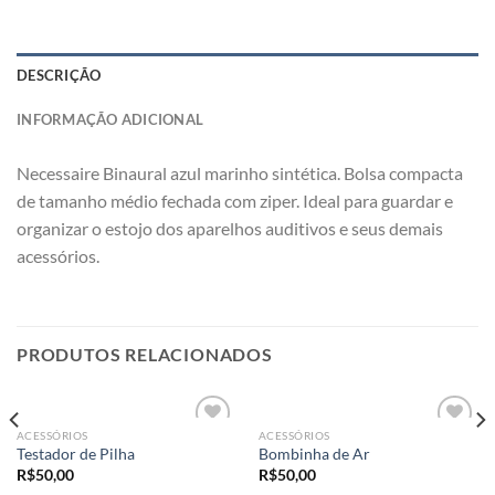
DESCRIÇÃO
INFORMAÇÃO ADICIONAL
Necessaire Binaural azul marinho sintética. Bolsa compacta
de tamanho médio fechada com ziper. Ideal para guardar e
organizar o estojo dos aparelhos auditivos e seus demais
acessórios.
PRODUTOS RELACIONADOS
ACESSÓRIOS
ACESSÓRIOS
Adicionar
Adicionar
Testador de Pilha
Bombinha de Ar
a lista de
a lista de
R$
50,00
R$
50,00
desejos
desejos