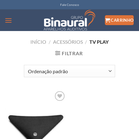
Skip
Fale Conosco
to
content
INÍCIO
/
ACESSÓRIOS
/
TV PLAY
FILTRAR
Adicionar
a lista de
desejos