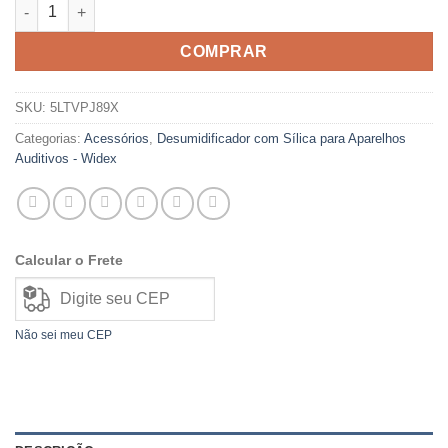
Desumidificador com Sílica para Aparelhos Auditivos - Widex 
era:
é:
R$45,00.
R$34,00.
COMPRAR
SKU:
5LTVPJ89X
Categorias:
Acessórios
,
Desumidificador com Sílica para Aparelhos
Auditivos - Widex
Calcular o Frete
Não sei meu CEP