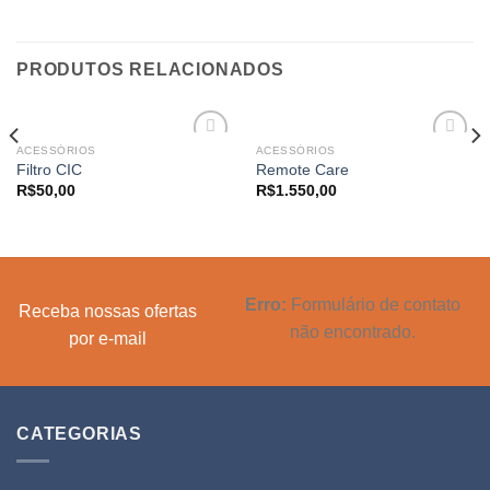
PRODUTOS RELACIONADOS
ACESSÓRIOS
ACESSÓRIOS
Adicionar
Adicionar
Filtro CIC
Remote Care
a lista de
a lista de
R$
50,00
R$
1.550,00
desejos
desejos
Erro:
Formulário de contato
Receba nossas ofertas
não encontrado.
por e-mail
CATEGORIAS