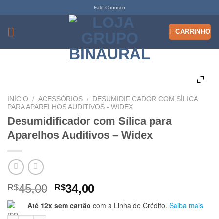
Skip
Fale Conosco
to
content
INÍCIO
/
ACESSÓRIOS
/
DESUMIDIFICADOR COM SÍLICA
PARA APARELHOS AUDITIVOS - WIDEX
Desumidificador com Sílica para
Aparelhos Auditivos – Widex
O
O
45,00
34,00
R$
R$
preço
preço
Até 12x sem cartão
com a Linha de Crédito.
Saiba mais
original
atual